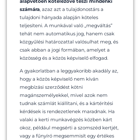
alapvetően kötelezővé teszi mindenki
számára
, azaz azt a tulajdonostárs a
tulajdoni hányada alapján köteles
teljesíteni. A munkával való „megváltás”
tehát nem automatikus jog, hanem csak
közgyűlési határozattal valósulhat meg, és
csak abban a jogi formában, amelyet a
közösség és a közös képviselő elfogad.
A gyakorlatban a leggyakoribb akadály az,
hogy a közös képviselő nem kíván
megbízási szerződést kötni
magánszemélyekkel, mivel azok nem
tudnak számlát kiállítani, és a kártérítési
kérdések is rendezetlenek maradnak. Ha
valaki a kerti munkavégzés közben kárt
okoz, például megsérti a szomszéd kertjét,
vagy a fűnyíró megsemmisít egy értékes