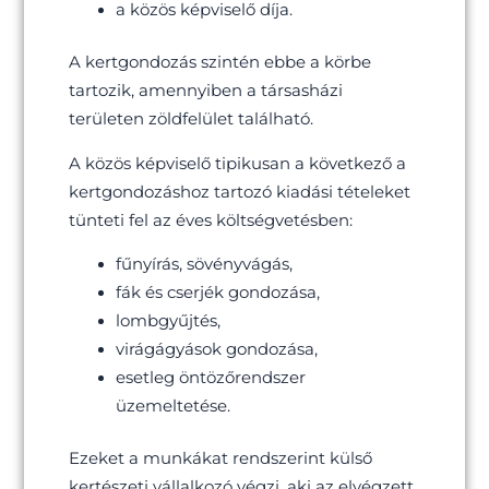
a közös képviselő díja.
A kertgondozás szintén ebbe a körbe
tartozik, amennyiben a társasházi
területen zöldfelület található.
A közös képviselő tipikusan a következő a
kertgondozáshoz tartozó kiadási tételeket
tünteti fel az éves költségvetésben:
fűnyírás, sövényvágás,
fák és cserjék gondozása,
lombgyűjtés,
virágágyások gondozása,
esetleg öntözőrendszer
üzemeltetése.
Ezeket a munkákat rendszerint külső
kertészeti vállalkozó végzi, aki az elvégzett