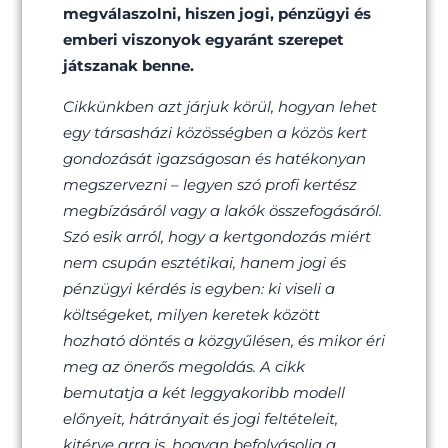
megválaszolni, hiszen jogi, pénzügyi és
emberi viszonyok egyaránt szerepet
játszanak benne.
Cikkünkben azt járjuk körül, hogyan lehet
egy társasházi közösségben a közös kert
gondozását igazságosan és hatékonyan
megszervezni – legyen szó profi kertész
megbízásáról vagy a lakók összefogásáról.
Szó esik arról, hogy a kertgondozás miért
nem csupán esztétikai, hanem jogi és
pénzügyi kérdés is egyben: ki viseli a
költségeket, milyen keretek között
hozható döntés a közgyűlésen, és mikor éri
meg az önerős megoldás. A cikk
bemutatja a két leggyakoribb modell
előnyeit, hátrányait és jogi feltételeit,
kitérve arra is, hogyan befolyásolja a