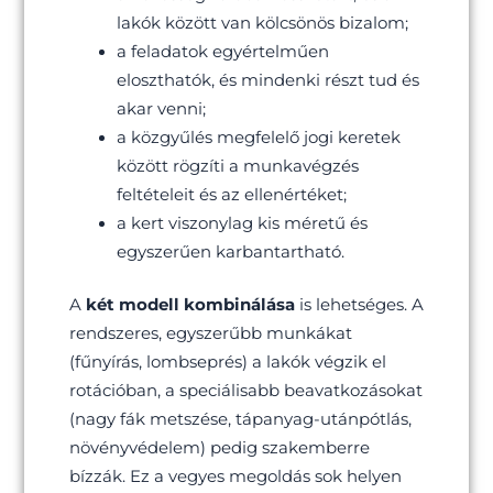
lakók között van kölcsönös bizalom;
a feladatok egyértelműen
eloszthatók, és mindenki részt tud és
akar venni;
a közgyűlés megfelelő jogi keretek
között rögzíti a munkavégzés
feltételeit és az ellenértéket;
a kert viszonylag kis méretű és
egyszerűen karbantartható.
A
két modell kombinálása
is lehetséges. A
rendszeres, egyszerűbb munkákat
(fűnyírás, lombseprés) a lakók végzik el
rotációban, a speciálisabb beavatkozásokat
(nagy fák metszése, tápanyag-utánpótlás,
növényvédelem) pedig szakemberre
bízzák. Ez a vegyes megoldás sok helyen