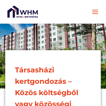
Skip
Main
to
Men
content
Társasházi
kertgondozás –
Közös költségből
vagy közösségi