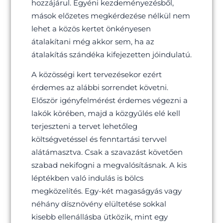
hozzájárul. Egyéni kezdeményezésből,
mások előzetes megkérdezése nélkül nem
lehet a közös kertet önkényesen
átalakítani még akkor sem, ha az
átalakítás szándéka kifejezetten jóindulatú.
A közösségi kert tervezésekor ezért
érdemes az alábbi sorrendet követni.
Először igényfelmérést érdemes végezni a
lakók körében, majd a közgyűlés elé kell
terjeszteni a tervet lehetőleg
költségvetéssel és fenntartási tervvel
alátámasztva. Csak a szavazást követően
szabad nekifogni a megvalósításnak. A kis
léptékben való indulás is bölcs
megközelítés. Egy-két magaságyás vagy
néhány dísznövény elültetése sokkal
kisebb ellenállásba ütközik, mint egy