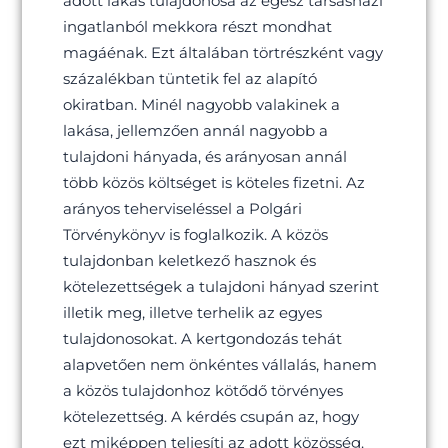
adott lakás tulajdonosa az egész társasházi
ingatlanból mekkora részt mondhat
magáénak. Ezt általában törtrészként vagy
százalékban tüntetik fel az alapító
okiratban. Minél nagyobb valakinek a
lakása, jellemzően annál nagyobb a
tulajdoni hányada, és arányosan annál
több közös költséget is köteles fizetni. Az
arányos teherviseléssel a Polgári
Törvénykönyv is foglalkozik. A közös
tulajdonban keletkező hasznok és
kötelezettségek a tulajdoni hányad szerint
illetik meg, illetve terhelik az egyes
tulajdonosokat. A kertgondozás tehát
alapvetően nem önkéntes vállalás, hanem
a közös tulajdonhoz kötődő törvényes
kötelezettség. A kérdés csupán az, hogy
ezt miképpen teljesíti az adott közösség.