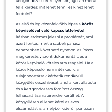
kertgondozási tétel. Ilyenkor jogosan merül
fel a kérdés: mit lehet tenni, és kihez lehet
fordulni?
Az első és legkézenfekvőbb lépés a
közös
képviselővel való kapcsolatfelvétel
.
Írásban érdemes jelezni a problémát, ami
azért fontos, mert a szóbeli panasz
nehezebben követhető nyomon, az írásos
megkeresés viszont dokumentált, és a
közös képviselő köteles arra reagálni. Ha a
közös képviselő nem intézkedik, a
tulajdonostársak kérhetik rendkívüli
közgyűlés összehívását, ahol a kert állapota
és a kertgondozásra fordított összeg
felhasználása napirendre kerülhet. A
közgyűlésen el lehet kérni az éves
elszámolást is, amelyből kiderül, pontosan