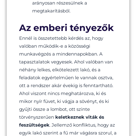
arányosan részesülnek a
megtakarításból.
Az emberi tényezők
Ennél is összetettebb kérdés az, hogy
valóban működik-e a közösségi
munkavégzés a mindennapokban. A
tapasztalatok vegyesek. Ahol valóban van
néhány lelkes, elkötelezett lakó, és a
feladatok egyértelműen le vannak osztva,
ott a rendszer akár évekig is fenntartható.
Ahol viszont nincs meghatározva, ki és
mikor nyír füvet, ki vágja a sövényt, és ki
gyűjti össze a lombot, ott szinte
törvényszerűen
keletkeznek viták és
feszültségek
. Jellemző konfliktus, hogy az
egyik lakó szerint a fű már vágásra szorul, a