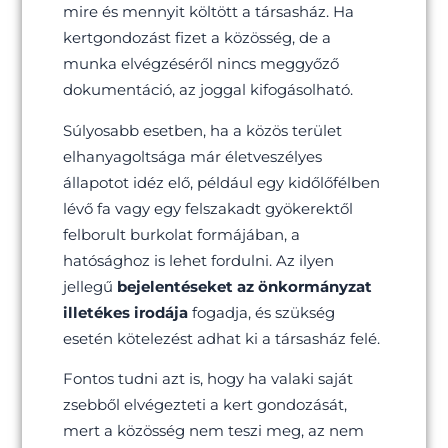
mire és mennyit költött a társasház. Ha
kertgondozást fizet a közösség, de a
munka elvégzéséről nincs meggyőző
dokumentáció, az joggal kifogásolható.
Súlyosabb esetben, ha a közös terület
elhanyagoltsága már életveszélyes
állapotot idéz elő, például egy kidőlőfélben
lévő fa vagy egy felszakadt gyökerektől
felborult burkolat formájában, a
hatósághoz is lehet fordulni. Az ilyen
jellegű
bejelentéseket az önkormányzat
illetékes irodája
fogadja, és szükség
esetén kötelezést adhat ki a társasház felé.
Fontos tudni azt is, hogy ha valaki saját
zsebből elvégezteti a kert gondozását,
mert a közösség nem teszi meg, az nem