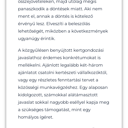
összejöveteleken, majd utólag mégis
panaszkodik a döntések miatt. Aki nem
ment el, annak a döntés is kötelező
érvényű lesz. Elveszíti a beleszólás
lehetőségét, miközben a következmények
ugyanúgy érintik.
A közgyűlésen benyújtott kertgondozási
javaslathoz érdemes konkrétumokat is
mellékelni. Ajánlott legalább két-három
ajánlatot csatolni kertészeti vállalkozóktól,
vagy egy részletes fenntartási tervet a
közösségi munkavégzéshez. Egy alaposan
kidolgozott, számokkal alátámasztott
javaslat sokkal nagyobb eséllyel kapja meg
a szükséges támogatást, mint egy
homályos ígéret.