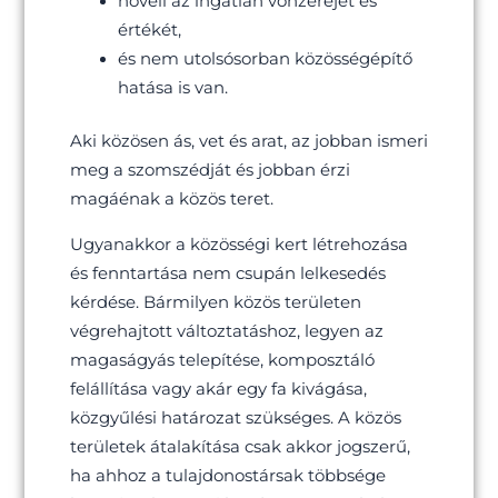
növeli az ingatlan vonzerejét és
értékét,
és nem utolsósorban közösségépítő
hatása is van.
Aki közösen ás, vet és arat, az jobban ismeri
meg a szomszédját és jobban érzi
magáénak a közös teret.
Ugyanakkor a közösségi kert létrehozása
és fenntartása nem csupán lelkesedés
kérdése. Bármilyen közös területen
végrehajtott változtatáshoz, legyen az
magaságyás telepítése, komposztáló
felállítása vagy akár egy fa kivágása,
közgyűlési határozat szükséges. A közös
területek átalakítása csak akkor jogszerű,
ha ahhoz a tulajdonostársak többsége