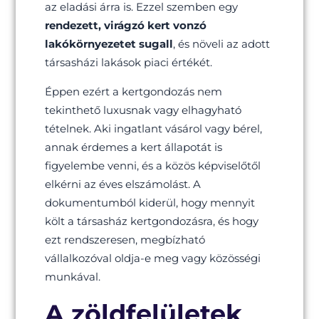
az eladási árra is. Ezzel szemben egy
rendezett, virágzó kert vonzó
lakókörnyezetet sugall
, és növeli az adott
társasházi lakások piaci értékét.
Éppen ezért a kertgondozás nem
tekinthető luxusnak vagy elhagyható
tételnek. Aki ingatlant vásárol vagy bérel,
annak érdemes a kert állapotát is
figyelembe venni, és a közös képviselőtől
elkérni az éves elszámolást. A
dokumentumból kiderül, hogy mennyit
költ a társasház kertgondozásra, és hogy
ezt rendszeresen, megbízható
vállalkozóval oldja-e meg vagy közösségi
munkával.
A zöldfelületek