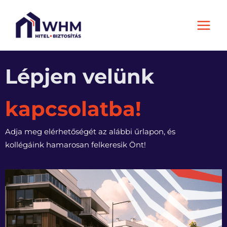
Skip
Main
to
Men
content
Lépjen velünk
kapcsolatba!
Adja meg elérhetőségét az alábbi űrlapon, és
kollégáink hamarosan felkeresik Önt!