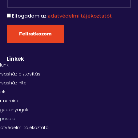
m
a
Elfogadom az
F
adatvédelmi tájékoztatót
i
e
l
l
Feliratkozom
i
r
a
Linkek
t
lunk
k
rsasház biztosítás
o
rsasház hitel
z
rek
o
rtnereink
m
egédanyagok
pcsolat
atvédelmi tájékoztató