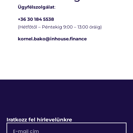
Ügyfélszolgálat
:
+36 30 184 5538
(Hétfőtől – Péntekig 9:00 – 13:00 óráig)
kornel.bako@inhouse.finance
Iratkozz fel hírlevelünkre
E