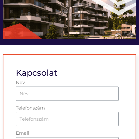
Kapcsolat
Név
Telefonszám
Email